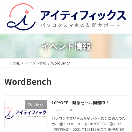
コ
ナ
ン
ビ
テ
ゲ
ン
ー
ツ
シ
へ
ョ
ス
ン
イベント情報
キ
に
ッ
移
プ
動
HOME
イベント情報
WordBench
WordBench
10%OFF 緊急セール開催中！
WordBench
2021-11-06
パソコンの買い替えが多いシーズンに突入のた
め、 全てのメニューを10%OFFでご提供中！
【期間限定】2021年12月31日まで ※他の値引