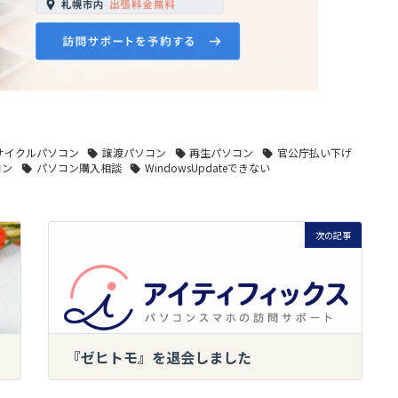
サイクルパソコン
譲渡パソコン
再生パソコン
官公庁払い下げ
コン
パソコン購入相談
WindowsUpdateできない
次の記事
『ゼヒトモ』を退会しました
2025-02-25