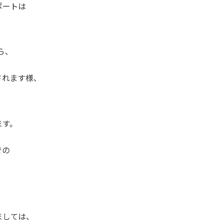
ポートは
ら、
されます様、
ます。
、
での
ましては、