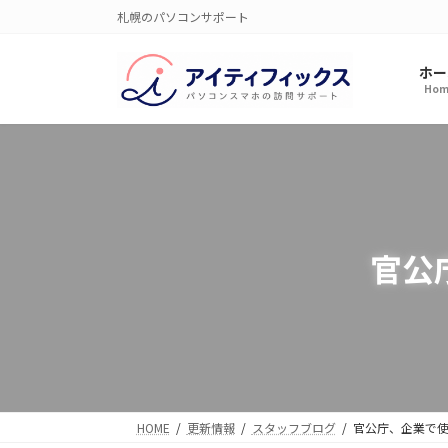
コ
ナ
札幌のパソコンサポート
ン
ビ
テ
ゲ
ホー
ン
ー
Hom
ツ
シ
へ
ョ
ス
ン
キ
に
ッ
移
プ
動
官公
HOME
更新情報
スタッフブログ
官公庁、企業で使