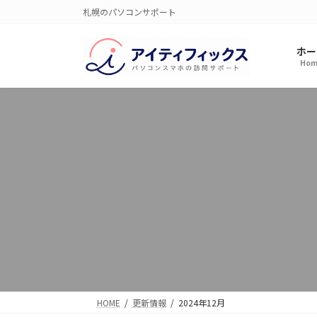
コ
ナ
札幌のパソコンサポート
ン
ビ
テ
ゲ
ホー
ン
ー
Hom
ツ
シ
へ
ョ
ス
ン
キ
に
ッ
移
プ
動
HOME
更新情報
2024年12月