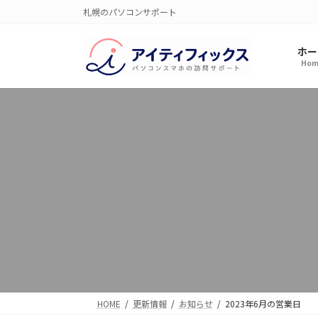
コ
ナ
札幌のパソコンサポート
ン
ビ
テ
ゲ
ホー
ン
ー
Hom
ツ
シ
へ
ョ
ス
ン
キ
に
ッ
移
プ
動
HOME
更新情報
お知らせ
2023年6月の営業日