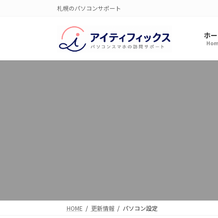
コ
ナ
札幌のパソコンサポート
ン
ビ
テ
ゲ
ホー
ン
ー
Hom
ツ
シ
へ
ョ
ス
ン
キ
に
ッ
移
プ
動
HOME
更新情報
パソコン設定