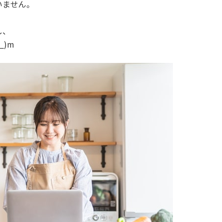
いません。
し、
_)m