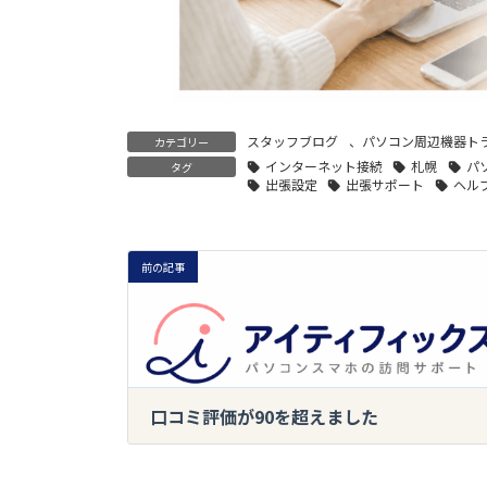
スタッフブログ
、
パソコン周辺機器ト
カテゴリー
インターネット接続
札幌
パ
タグ
出張設定
出張サポート
ヘル
前の記事
口コミ評価が90を超えました
2024-07-09