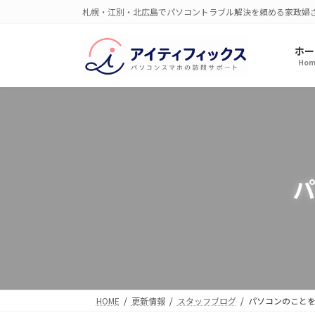
コ
ナ
札幌・江別・北広島でパソコントラブル解決を頼める家政婦
ン
ビ
テ
ゲ
ホー
ン
ー
Hom
ツ
シ
へ
ョ
ス
ン
キ
に
ッ
移
プ
動
パ
HOME
更新情報
スタッフブログ
パソコンのこと