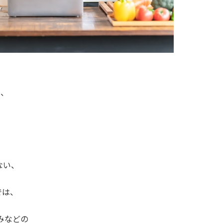
い、
。
ない、
では、
みなどの